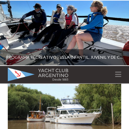
PROGRAMA RECREATIVO | VELA INFANTIL, JUVENIL Y DE CRUCERO 2026
YACHT
Na
CLUB
YCA
ESCUELA RECREATIVA 2026
ARGENTINO