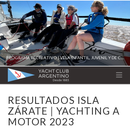
PROGRAMA RECREATIVO | VELA INFANTIL, JUVENIL Y DE CRUCERO 2026
YACHT
Na
CLUB
YCA
RESULTADOS ISLA
ESCUELA RECREATIVA 2026
ARGENTINO
ZÁRATE | YACHTING A
MOTOR 2023