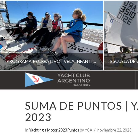
PROGRAMA RECREATIVO | VELA INFANTIL, JUVENIL Y DE CRUCERO 2026
YACHT
CLUB
YCA
SUMA DE PUNTOS | 
ESCUELA RECREATIVA 2026
E
ARGENTINO
2023
In
Yachting a Motor 2023 Puntos
by YCA
noviembre 22, 2023