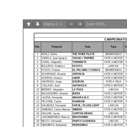
Página
1
/
1
Zoom
100%