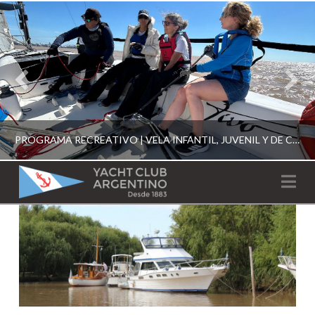
PROGRAMA RECREATIVO | VELA INFANTIL, JUVENIL Y DE CRUCERO 2026
YACHT
Na
CLUB
YCA
ESCUELA RECREATIVA 2026
ARGENTINO