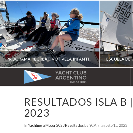
PROGRAMA RECREATIVO | VELA INFANTIL, JUVENIL Y DE CRUCERO 2026
YACHT
CLUB
YCA
RESULTADOS ISLA B
ESCUELA RECREATIVA 2026
E
ARGENTINO
2023
In
Yachting a Motor 2023 Resultados
by YCA
agosto 15, 2023