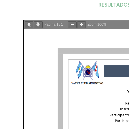
RESULTADOS
Página
1
/
1
Zoom
100%