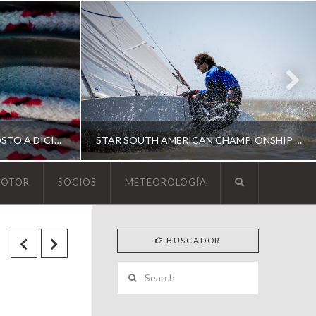
ESCUELA DE YACHTING | AGOSTO A DICIEMBRE 2026
STAR SOUTH AMERICAN CHAMPIONSHIP 2026
MOTOR
SOCIOS
METEOROLOGÍA
YCA
BUSCADOR
ING
SOUTH AMERICAN STAR 2026
Search