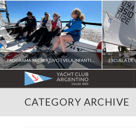
PROGRAMA RECREATIVO | VELA INFANTIL, JUVENIL Y DE CRUCERO 2026
YACHT
CLUB
YCA
CATEGORY ARCHIVE
ESCUELA RECREATIVA 2026
E
ARGENTINO