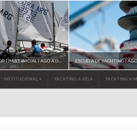
ESCUELA DE OPTIMIST INICIAL | AGO A DIC 2026
INSTITUCIONAL
YACHTING A VELA
YACHTING A 
YCA
YCA
SCUELA OPTIMIST
ESCUELA DE YACHT