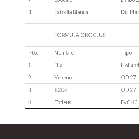
8
Estrella Blanca
Del Pla
FORMULA ORC CLUB
Pto.
Nombre
Tipo
1
Flic
Holland
2
Veneno
OD 27
3
R2D2
OD 27
4
Tadeus
FyC 40