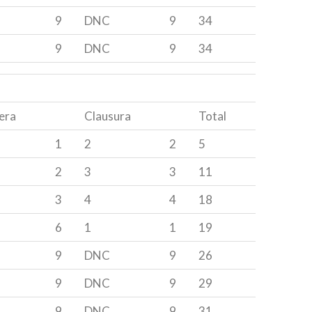
9
DNC
9
34
9
DNC
9
34
era
Clausura
Total
1
2
2
5
2
3
3
11
3
4
4
18
6
1
1
19
9
DNC
9
26
9
DNC
9
29
9
DNC
9
31