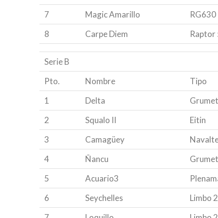
7
Magic Amarillo
RG630
8
Carpe Diem
Raptor 
Serie B
Pto.
Nombre
Tipo
1
Delta
Grume
2
Squalo II
Eitin
3
Camagüey
Navalte
4
Ñancu
Grume
5
Acuario3
Plenam
6
Seychelles
Limbo 
7
Loquillo
Limbo 