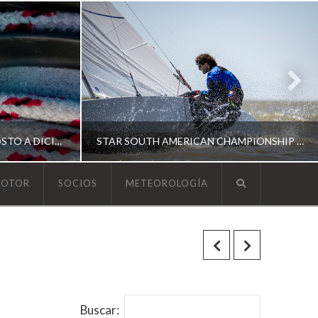
ESCUELA DE YACHTING | AGOSTO A DICIEMBRE 2026
STAR SOUTH AMERICAN CHAMPIONSHIP 2026
MOTOR
SOCIOS
METEOROLOGÍA
YCA
ING
SOUTH AMERICAN STAR 2026
Buscar: