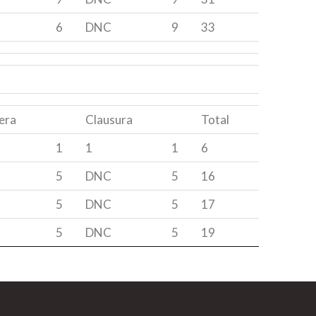
6
DNC
9
33
era
Clausura
Total
1
1
1
6
5
DNC
5
16
5
DNC
5
17
5
DNC
5
19