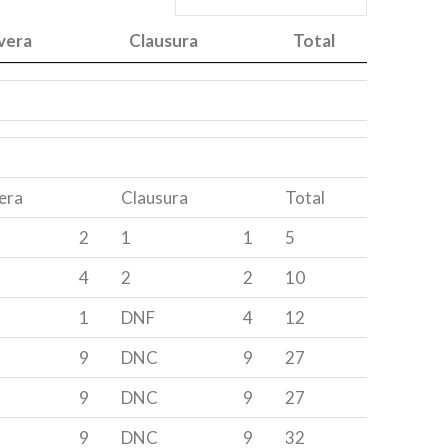
vera
Clausura
Total
vera
Clausura
Total
era
Clausura
Total
2
1
1
5
4
2
2
10
1
DNF
4
12
9
DNC
9
27
9
DNC
9
27
9
DNC
9
32