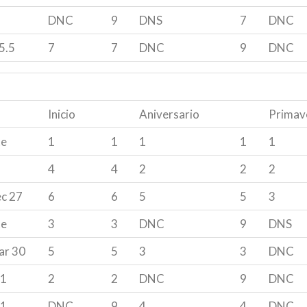
DNC
9
DNS
7
DNC
5.5
7
7
DNC
9
DNC
Inicio
Aniversario
Primav
te
1
1
1
1
1
4
4
2
2
2
c 27
6
6
5
5
3
te
3
3
DNC
9
DNS
ar 30
5
5
3
3
DNC
21
2
2
DNC
9
DNC
21
DNC
9
4
4
DNC