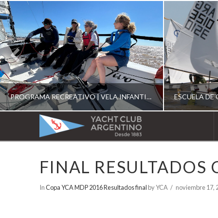
PROGRAMA RECREATIVO | VELA INFANTIL, JUVENIL Y DE CRUCERO 2026
YACHT
CLUB
YCA
FINAL RESULTADOS 
ESCUELA RECREATIVA 2026
E
ARGENTINO
In
Copa YCA MDP 2016 Resultados final
by YCA
noviembre 17, 