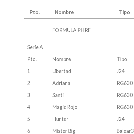
Pto.
Nombre
Tipo
Pto.
Nombre
Tipo
FORMULA PHRF
Serie A
Pto.
Nombre
Tipo
1
Libertad
J24
2
Adriana
RG630
3
Santi
RG630
4
Magic Rojo
RG630
5
Hunter
J24
6
Mister Big
Balear