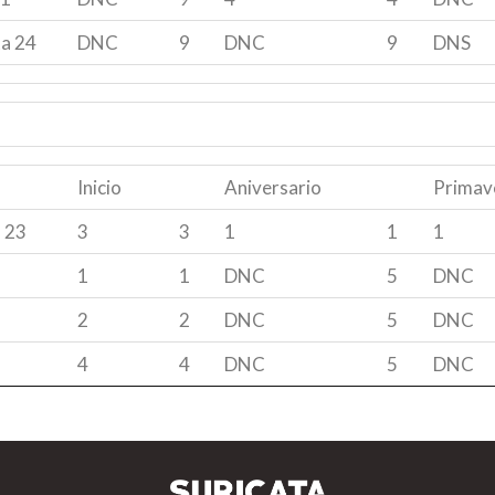
ta 24
DNC
9
DNC
9
DNS
Inicio
Aniversario
Primav
 23
3
3
1
1
1
1
1
DNC
5
DNC
2
2
DNC
5
DNC
4
4
DNC
5
DNC