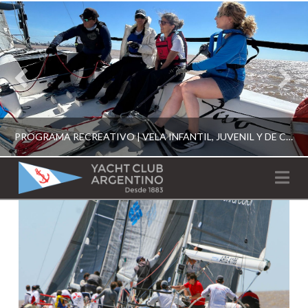
PROGRAMA RECREATIVO | VELA INFANTIL, JUVENIL Y DE CRUCERO 2026
YACHT
Na
CLUB
YCA
ESCUELA RECREATIVA 2026
ARGENTINO