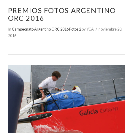
PREMIOS FOTOS ARGENTINO
ORC 2016
In
Campeonato Argentino ORC 2016 Fotos 2
by YCA
noviembre 20,
2016
VIEW POST