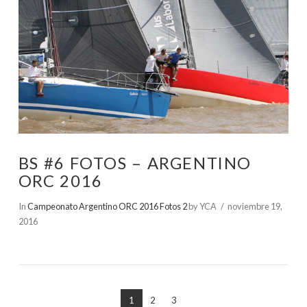
BS #6 FOTOS – ARGENTINO
ORC 2016
In
Campeonato Argentino ORC 2016 Fotos 2
by YCA
noviembre 19,
2016
1
2
3