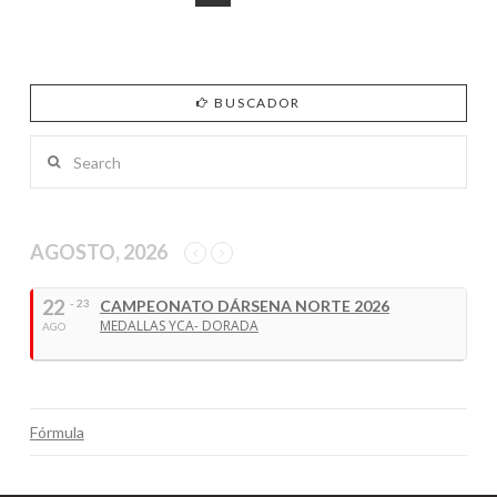
BUSCADOR
VIEW POST
Search
AGOSTO, 2026
22
- 23
CAMPEONATO DÁRSENA NORTE 2026
MEDALLAS YCA- DORADA
AGO
Fórmula