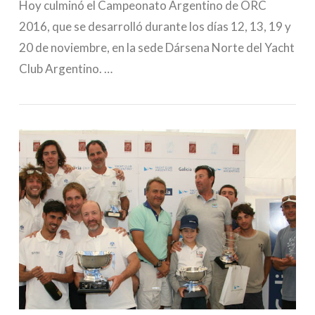
Hoy culminó el Campeonato Argentino de ORC
2016, que se desarrolló durante los días 12, 13, 19 y
20 de noviembre, en la sede Dársena Norte del Yacht
Club Argentino. …
VIEW POST