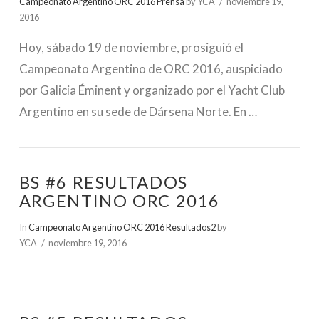
Campeonato Argentino ORC 2016 Prensa
by YCA
noviembre 19,
2016
Hoy, sábado 19 de noviembre, prosiguió el
Campeonato Argentino de ORC 2016, auspiciado
por Galicia Éminent y organizado por el Yacht Club
Argentino en su sede de Dársena Norte. En …
VIEW POST
BS #6 RESULTADOS
ARGENTINO ORC 2016
In
Campeonato Argentino ORC 2016 Resultados2
by
YCA
noviembre 19, 2016