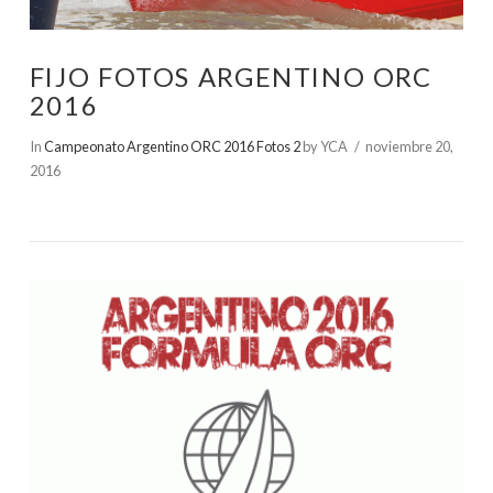
FIJO FOTOS ARGENTINO ORC
2016
In
Campeonato Argentino ORC 2016 Fotos 2
by YCA
noviembre 20,
2016
VIEW POST