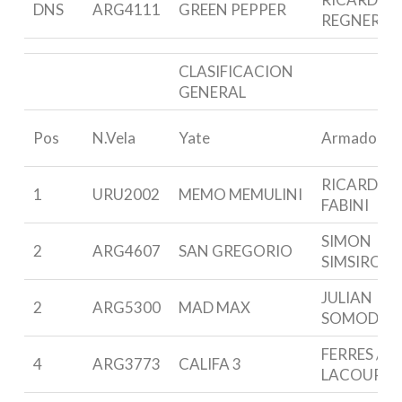
DNS
ARG4111
GREEN PEPPER
REGNER
CLASIFICACION
GENERAL
Pos
N.Vela
Yate
Armador
RICARDO
1
URU2002
MEMO MEMULINI
FABINI
SIMON
2
ARG4607
SAN GREGORIO
SIMSIROG
JULIAN
2
ARG5300
MAD MAX
SOMODI
FERRES /
4
ARG3773
CALIFA 3
LACOUR