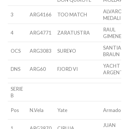
ALVARO M
3
ARG4166
TOO MATCH
MEDALI
RAUL
4
ARG4771
ZARATUSTRA
GIMENEZ
SANTIAGO
OCS
ARG3083
SURE¥O
BRAUN
YACHT CL
DNS
ARG60
FJORD VI
ARGENTI
SERIE
B
Pos
N.Vela
Yate
Armador
JUAN
1
ARG3870
CIRUJA