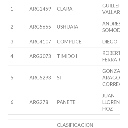
GUILLERM
1
ARG1459
CLARA
VALLARIN
ANDRES
2
ARG5665
USHUAIA
SOMODI
3
ARG4107
COMPLICE
DIEGO TOS
ROBERTO
4
ARG3073
TIMIDO II
FERRARIO
GONZALO
5
ARG5293
SI
ARAGON
CORREA
JUAN
6
ARG278
PANETE
LLORENTE 
HOZ
CLASIFICACION