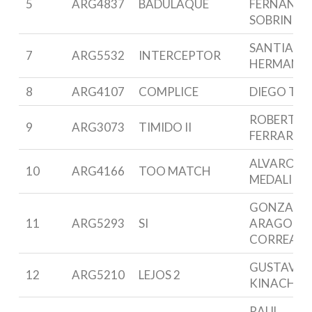
5
ARG4837
BADULAQUE
FERNANDE
SOBRINO
SANTIAGO
7
ARG5532
INTERCEPTOR
HERMANN
8
ARG4107
COMPLICE
DIEGO TOS
ROBERTO
9
ARG3073
TIMIDO II
FERRARIO
ALVARO M
10
ARG4166
TOO MATCH
MEDALI
GONZALO
11
ARG5293
SI
ARAGON
CORREA
GUSTAVO
12
ARG5210
LEJOS 2
KINACH
RAUL