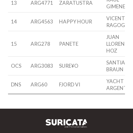
13
ARG4771
ZARATUSTRA
GIMENEZ
VICENTE
14
ARG4563
HAPPY HOUR
RAGOGNE
JUAN
15
ARG278
PANETE
LLORENTE 
HOZ
SANTIAGO
OCS
ARG3083
SURE¥O
BRAUN
YACHT CL
DNS
ARG60
FJORD VI
ARGENTI