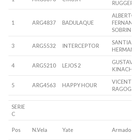
RUGGERO
ALBERTO
1
ARG4837
BADULAQUE
FERNANDE
SOBRINO
SANTIAGO
3
ARG5532
INTERCEPTOR
HERMANN
GUSTAVO
4
ARG5210
LEJOS 2
KINACH
VICENTE
5
ARG4563
HAPPY HOUR
RAGOGNE
SERIE
C
Pos
N.Vela
Yate
Armador