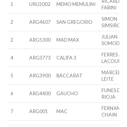
RICARDO
1
URU2002
MEMO MEMULINI
FABINI
SIMON
2
ARG4607
SAN GREGORIO
SIMSIROG
JULIAN
2
ARG5300
MAD MAX
SOMODI
FERRES /
4
ARG3773
CALIFA 3
LACOUR
MARCELO
5
ARG3900
BACCARAT
LEITE
FUNES DE
6
ARG4400
GAUCHO
RIOJA
FERNAND
7
ARG001
MAC
CHAIN