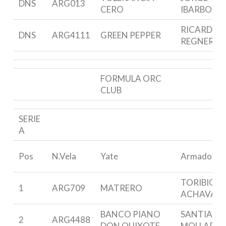
DNS
ARG013
CERO
IBARBORD
RICARDO
DNS
ARG4111
GREEN PEPPER
REGNER
FORMULA ORC
CLUB
SERIE
A
Pos
N.Vela
Yate
Armador
TORIBIO D
1
ARG709
MATRERO
ACHAVAL
BANCO PIANO
SANTIAGO
2
ARG4488
DON QUIXOTE
MOLLARD