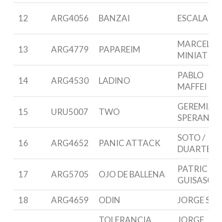
12
ARG4056
BANZAI
ESCALANT
MARCELO
13
ARG4779
PAPAREIM
MINIATI
PABLO
14
ARG4530
LADINO
MAFFEI
GEREMIAS
15
URU5007
TWO
SPERANZA
SOTO /
16
ARG4652
PANIC ATTACK
DUARTE
PATRICIO
17
ARG5705
OJO DE BALLENA
GUISASOL
18
ARG4659
ODIN
JORGE SAN
TOLERANCIA
JORGE