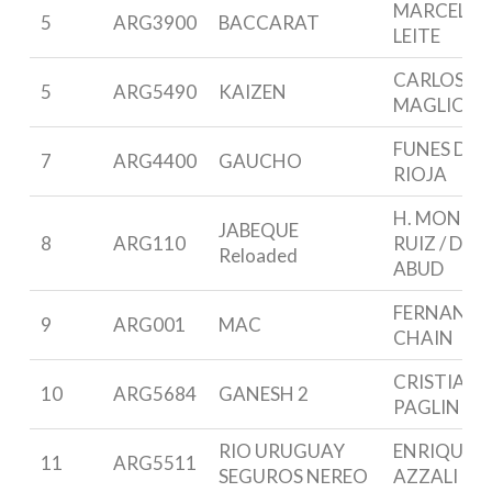
MARCELO
5
ARG3900
BACCARAT
LEITE
CARLOS
5
ARG5490
KAIZEN
MAGLIO
FUNES DE
7
ARG4400
GAUCHO
RIOJA
H. MONES
JABEQUE
8
ARG110
RUIZ / D.
Reloaded
ABUD
FERNAND
9
ARG001
MAC
CHAIN
CRISTIAN
10
ARG5684
GANESH 2
PAGLINI
RIO URUGUAY
ENRIQUE G
11
ARG5511
SEGUROS NEREO
AZZALI