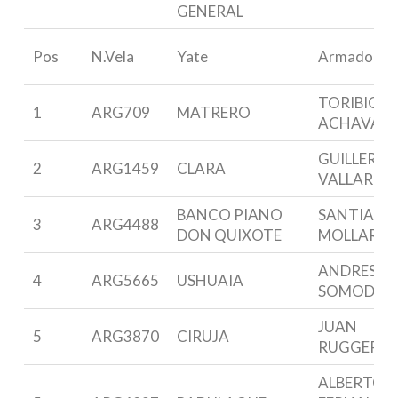
GENERAL
Pos
N.Vela
Yate
Armador
TORIBIO D
1
ARG709
MATRERO
ACHAVAL
GUILLERM
2
ARG1459
CLARA
VALLARIN
BANCO PIANO
SANTIAGO
3
ARG4488
DON QUIXOTE
MOLLARD
ANDRES
4
ARG5665
USHUAIA
SOMODI
JUAN
5
ARG3870
CIRUJA
RUGGERO
ALBERTO