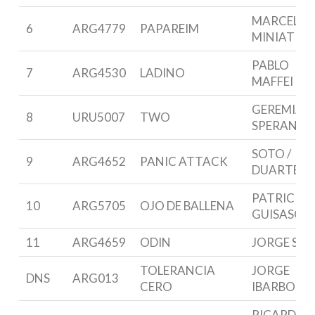
MARCELO
6
ARG4779
PAPAREIM
MINIATI
PABLO
7
ARG4530
LADINO
MAFFEI
GEREMIAS
8
URU5007
TWO
SPERANZA
SOTO /
9
ARG4652
PANIC ATTACK
DUARTE
PATRICIO
10
ARG5705
OJO DE BALLENA
GUISASOL
11
ARG4659
ODIN
JORGE SAN
TOLERANCIA
JORGE
DNS
ARG013
CERO
IBARBORD
RICARDO