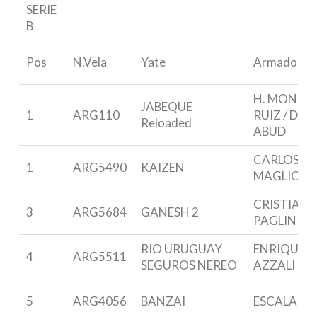
SERIE
B
Pos
N.Vela
Yate
Armador
H. MONES
JABEQUE
1
ARG110
RUIZ / D.
Reloaded
ABUD
CARLOS
1
ARG5490
KAIZEN
MAGLIO
CRISTIAN
3
ARG5684
GANESH 2
PAGLINI
RIO URUGUAY
ENRIQUE G
4
ARG5511
SEGUROS NEREO
AZZALI
5
ARG4056
BANZAI
ESCALANT