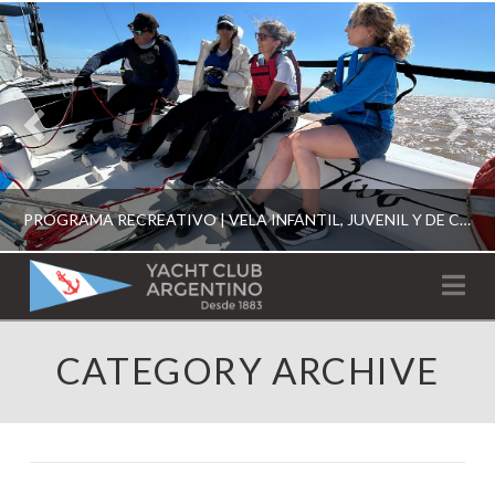
PROGRAMA RECREATIVO | VELA INFANTIL, JUVENIL Y DE CRUCERO 2026
YACHT
Na
CLUB
YCA
CATEGORY ARCHIVE
ESCUELA RECREATIVA 2026
ARGENTINO