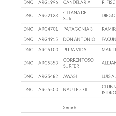
DNC
ARG1996
CANDELARIA
R. FIS
GITANA DEL
DNC
ARG2123
DIEGO
SUR
DNC
ARG4701
PATAGONIA 3
RAMIR
DNC
ARG4915
DON ANTONIO
FACUN
DNC
ARG5100
PURA VIDA
MARTI
CORRENTOSO
DNC
ARG5353
ALEJA
SURFER
DNC
ARG5482
AWASI
LUIS A
CLUB 
DNC
ARG5500
NAUTICO II
ISIDR
Serie B