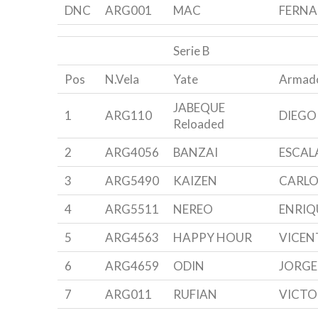
DNC
ARG001
MAC
FERNA
Serie B
Pos
N.Vela
Yate
Armad
JABEQUE
1
ARG110
DIEGO
Reloaded
2
ARG4056
BANZAI
ESCAL
3
ARG5490
KAIZEN
CARLO
4
ARG5511
NEREO
ENRIQU
5
ARG4563
HAPPY HOUR
VICEN
6
ARG4659
ODIN
JORGE
7
ARG011
RUFIAN
VICTO