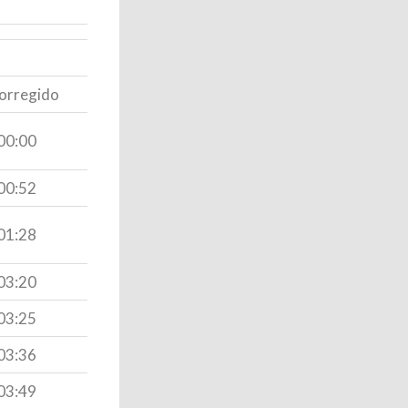
orregido
00:00
00:52
01:28
03:20
03:25
03:36
03:49