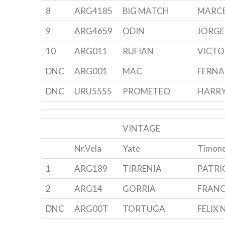
8
ARG4185
BIG MATCH
MARCE
9
ARG4659
ODIN
JORGE
10
ARG011
RUFIAN
VICTO
DNC
ARG001
MAC
FERNA
DNC
URU5555
PROMETEO
HARRY
VINTAGE
Nr.Vela
Yate
Timone
1
ARG189
TIRRENIA
PATRI
2
ARG14
GORRIA
FRANC
DNC
ARG00T
TORTUGA
FELIX