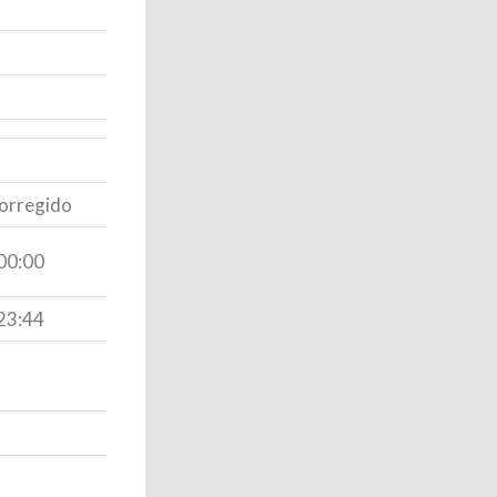
orregido
00:00
23:44