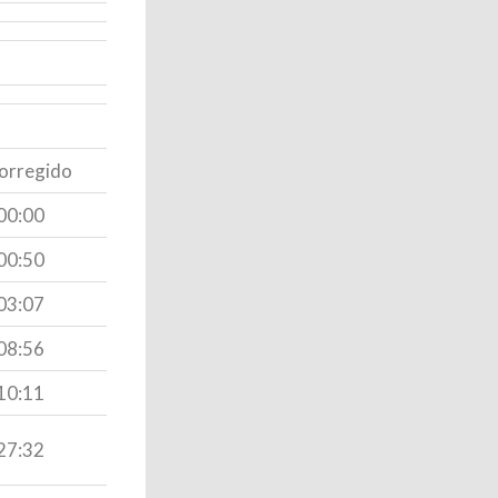
orregido
00:00
00:50
03:07
08:56
10:11
27:32