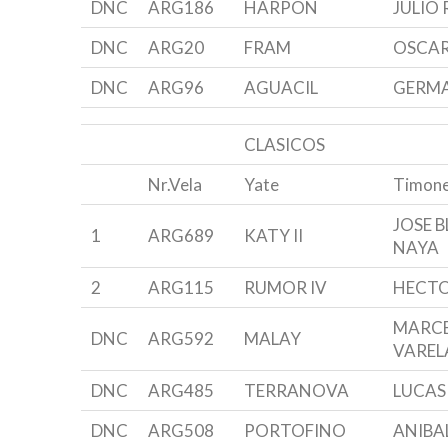
DNC
ARG186
HARPON
JULIO 
DNC
ARG20
FRAM
OSCAR
DNC
ARG96
AGUACIL
GERMA
CLASICOS
Nr.Vela
Yate
Timone
JOSE 
1
ARG689
KATY II
NAYA
2
ARG115
RUMOR IV
HECTOR
MARCE
DNC
ARG592
MALAY
VAREL
DNC
ARG485
TERRANOVA
LUCAS
DNC
ARG508
PORTOFINO
ANIBA