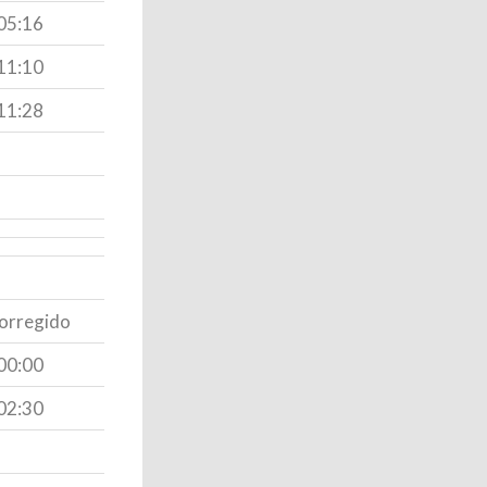
05:16
11:10
11:28
orregido
00:00
02:30