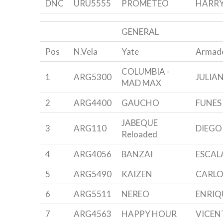
DNC
URU5555
PROMETEO
HARRY
GENERAL
Pos
N.Vela
Yate
Armad
COLUMBIA -
1
ARG5300
JULIA
MAD MAX
2
ARG4400
GAUCHO
FUNES 
JABEQUE
3
ARG110
DIEGO
Reloaded
4
ARG4056
BANZAI
ESCAL
5
ARG5490
KAIZEN
CARLO
6
ARG5511
NEREO
ENRIQU
7
ARG4563
HAPPY HOUR
VICEN