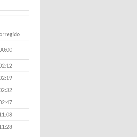
orregido
00:00
02:12
02:19
02:32
02:47
11:08
11:28