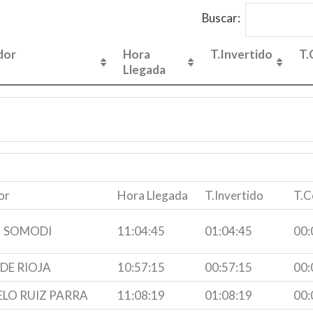
Buscar:
dor
Hora
T.Invertido
T.
Llegada
dor
Hora
T.Invertido
T.
Llegada
or
Hora Llegada
T.Invertido
T.C
N SOMODI
11:04:45
01:04:45
00:
DE RIOJA
10:57:15
00:57:15
00:
LO RUIZ PARRA
11:08:19
01:08:19
00: