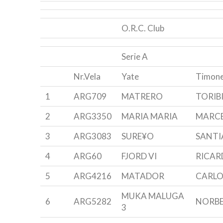
O.R.C. Club
Serie A
Nr.Vela
Yate
Timone
1
ARG709
MATRERO
TORIB
2
ARG3350
MARIA MARIA
MARC
3
ARG3083
SURE¥O
SANTI
4
ARG60
FJORD VI
RICAR
5
ARG4216
MATADOR
CARLO
MUKA MALUGA
6
ARG5282
NORBE
3