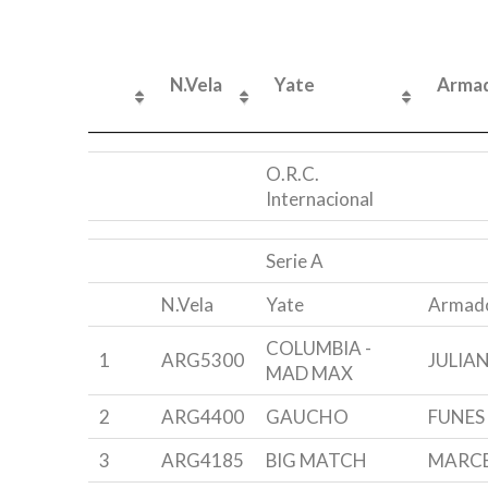
N.Vela
Yate
Arma
N.Vela
Yate
Arma
O.R.C.
Internacional
Serie A
N.Vela
Yate
Armad
COLUMBIA -
1
ARG5300
JULIA
MAD MAX
2
ARG4400
GAUCHO
FUNES 
3
ARG4185
BIG MATCH
MARCE