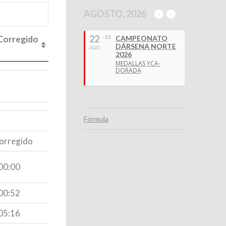
AGOSTO, 2026
22
Corregido
- 23
CAMPEONATO
DÁRSENA NORTE
AGO
2026
MEDALLAS YCA-
Corregido
DORADA
Fórmula
orregido
00:00
00:52
05:16