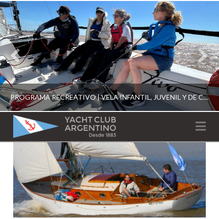
PROGRAMA RECREATIVO | VELA INFANTIL, JUVENIL Y DE CRUCERO 2026
YACHT
Na
CLUB
YCA
ESCUELA RECREATIVA 2026
ARGENTINO