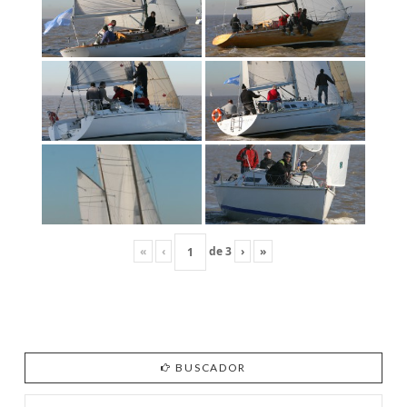
«
‹
de
3
›
»
BUSCADOR
Search