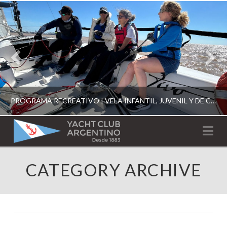
PROGRAMA RECREATIVO | VELA INFANTIL, JUVENIL Y DE CRUCERO 2026
YACHT
Na
CLUB
YCA
CATEGORY ARCHIVE
ESCUELA RECREATIVA 2026
ARGENTINO