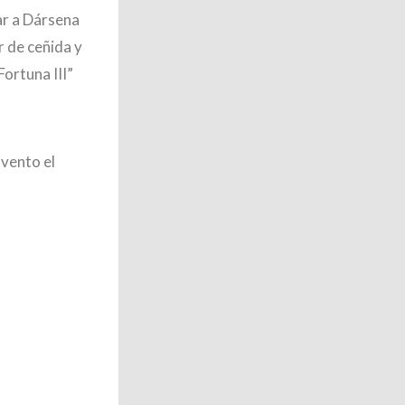
ar a Dársena
r de ceñida y
Fortuna III”
vento el