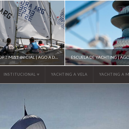
ESCUELA DE OPTIMIST INICIAL | AGO A DIC 2026
INSTITUCIONAL
YACHTING A VELA
YACHTING A 
YCA
YCA
SCUELA OPTIMIST
ESCUELA DE YACHT