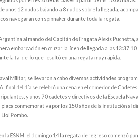
eguidos por el resto de las clases a partir de las 10:00 horas. 
e unos 12 nudos bajando a 8 nudos sobre la llegada, acomp
arcos navegaran con spinnaker durante toda la regata.
a Argentina al mando del Capitán de Fragata Alexis Puchetta,
mera embarcación en cruzar la línea de llegada a las 13:37:10 
te la tarde, lo que resultó en una regata muy rápida.
val Militar, se llevaron a cabo diversas actividades program
l final del día se celebró una cena en el comedor de Cadetes 
tripulantes, y unos 70 cadetes y directivos de la Escuela Nava
 placa conmemorativa por los 150 años de la institución al di
 Lioi Pombo.
 en la ESNM, el domingo 14 la regata de regreso comenzó pu