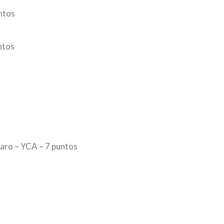
ntos
ntos
faro – YCA – 7 puntos