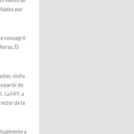
El viento se
añados por
 se consagró
horas. El
adas, visita
a partir de
l. La FAY, a
rector de la
ntualmente a