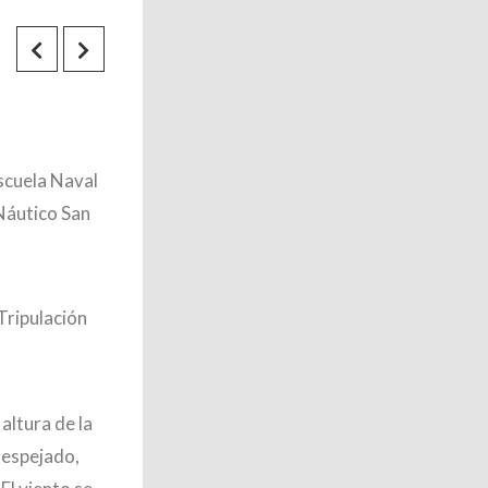
Escuela Naval
 Náutico San
Tripulación
altura de la
despejado,