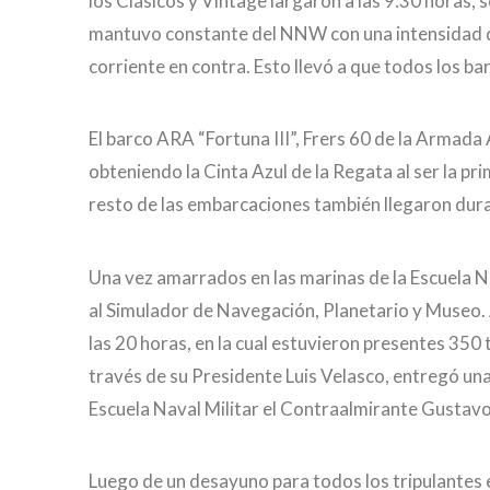
los Clásicos y Vintage largaron a las 9:30 horas, s
mantuvo constante del NNW con una intensidad d
corriente en contra. Esto llevó a que todos los b
El barco ARA “Fortuna III”, Frers 60 de la Armad
obteniendo la Cinta Azul de la Regata al ser la pri
resto de las embarcaciones también llegaron duran
Una vez amarrados en las marinas de la Escuela Na
al Simulador de Navegación, Planetario y Museo. A
las 20 horas, en la cual estuvieron presentes 350 
través de su Presidente Luis Velasco, entregó una
Escuela Naval Militar el Contraalmirante Gustavo
Luego de un desayuno para todos los tripulantes