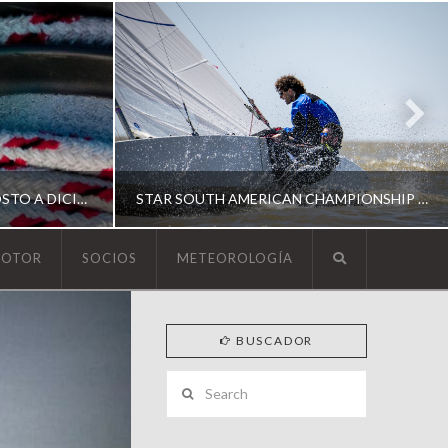
ESCUELA DE YACHTING | AGOSTO A DICIEMBRE 2026
STAR SOUTH AMERICAN CHAMPIONSHIP 2026
MOTOR
SOCIOS
METEOROLOGÍA
YCA
BUSCADOR
ING
SOUTH AMERICAN STAR 2026
Search