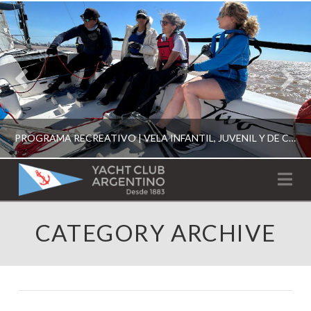
PROGRAMA RECREATIVO | VELA INFANTIL, JUVENIL Y DE CRUCERO 2026
YACHT
Na
CLUB
YCA
CATEGORY ARCHIVE
ESCUELA RECREATIVA 2026
ARGENTINO