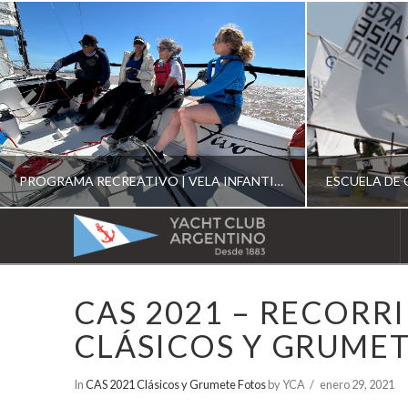
PROGRAMA RECREATIVO | VELA INFANTIL, JUVENIL Y DE CRUCERO 2026
YACHT
CLUB
YCA
CAS 2021 – RECORRI
ESCUELA RECREATIVA 2026
E
ARGENTINO
CLÁSICOS Y GRUME
In
CAS 2021 Clásicos y Grumete Fotos
by YCA
enero 29, 2021