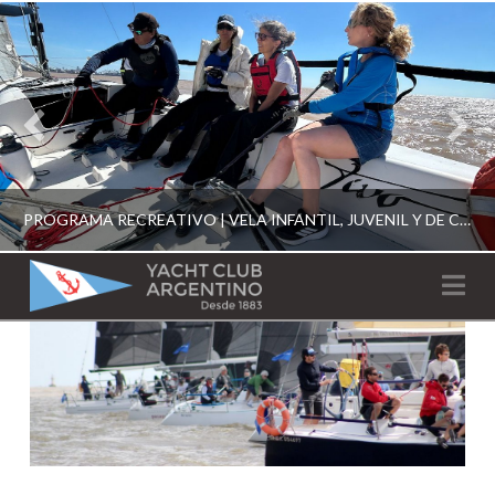
PROGRAMA RECREATIVO | VELA INFANTIL, JUVENIL Y DE CRUCERO 2026
YACHT
Na
CLUB
YCA
ESCUELA RECREATIVA 2026
ARGENTINO