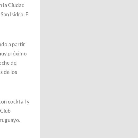
n la Ciudad
an Isidro. El
do a partir
 muy próximo
oche del
s de los
con cocktail y
 Club
Uruguayo.