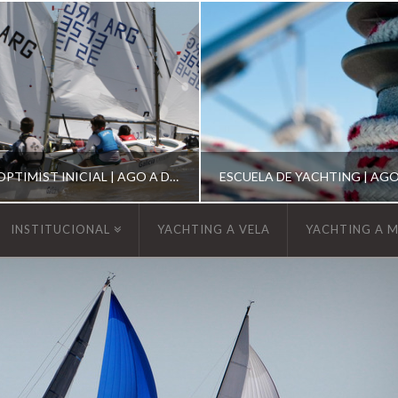
ESCUELA DE OPTIMIST INICIAL | AGO A DIC 2026
INSTITUCIONAL
YACHTING A VELA
YACHTING A 
YCA
YCA
SCUELA OPTIMIST
ESCUELA DE YACHT