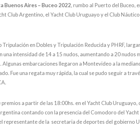
a Buenos Aires – Buceo 2022
, rumbo al Puerto del Buceo, e
t Club Argentino, el Yacht Club Uruguayo y el Club Náutico S
 Tripulación en Dobles y Tripulación Reducida y PHRF, largan
on una intensidad de 14 a 15 nudos, aumentando a 20 nudos
n. Algunas embarcaciones llegaron a Montevideo a la median
do. Fue una regata muy rápida, la cual se pudo seguir a travé
CA.
e premios a partir de las 18:00hs. en el Yacht Club Uruguayo, 
Argentina contando con la presencia del Comodoro del Yacht
 el representante de la secretaria de deportes del gobierno 