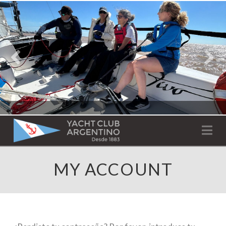
YACHT
PROGRAMA RECREATIVO | VELA INFANTIL, JUVENIL Y DE CRUCERO 2026
Na
CLUB
YCA
MY ACCOUNT
ESCUELA RECREATIVA 2026
ARGENTINO