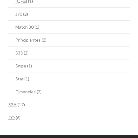
IQFoil
(1)
J70
(2)
Match 30
(1)
Principiantes
(2)
S33
(2)
Snipe
(1)
Star
(1)
Timoneles
(2)
SBA
(17)
TO
(6)