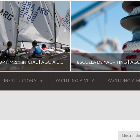
ESCUELA DE OPTIMIST INICIAL | AGO A DIC 2026
INSTITUCIONAL
YACHTING A VELA
YACHTING A 
YCA
YCA
SCUELA OPTIMIST
ESCUELA DE YACHT
Mostrando 