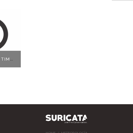
TO OPTIMIST TIMONELES
00
TIONS
HOME
METEOROLOGÍA