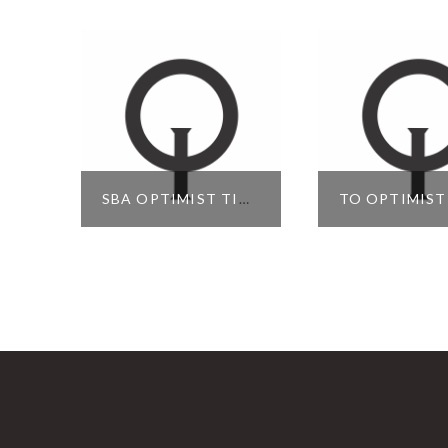
SBA OPTIMIST TIMONELES
$
180.000,00
$
65.000,
SELECT OPTIONS
SELECT OP