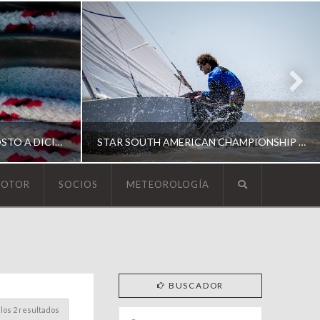
ESCUELA DE YACHTING | AGOSTO A DICIEMBRE 2026
STAR SOUTH AMERICAN CHAMPIONSHIP 2026
MOTOR
SOCIOS
METEOROLOGÍA
YCA
ING
SOUTH AMERICAN STAR 2026
BUSCADOR
los 2 resultados
Search