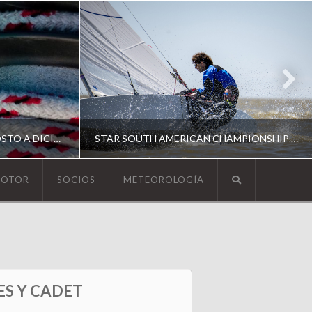
ESCUELA DE YACHTING | AGOSTO A DICIEMBRE 2026
STAR SOUTH AMERICAN CHAMPIONSHIP 2026
MOTOR
SOCIOS
METEOROLOGÍA
YCA
ING
SOUTH AMERICAN STAR 2026
ES Y CADET