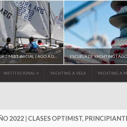
ESCUELA DE OPTIMIST INICIAL | AGO A DIC 2026
INSTITUCIONAL
YACHTING A VELA
YACHTING A 
YCA
YCA
SCUELA OPTIMIST
ESCUELA DE YACHT
 2022 | CLASES OPTIMIST, PRINCIPIANT