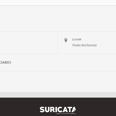
LUGAR
Punta Anchorena
DARIO