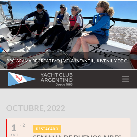
PROGRAMA RECREATIVO | VELA INFANTIL, JUVENIL Y DE CRUCERO 2026
YACHT
Na
CLUB
YCA
ESCUELA RECREATIVA 2026
OCTUBRE, 2022
ARGENTINO
1
- 2
DESTACADO
OCT