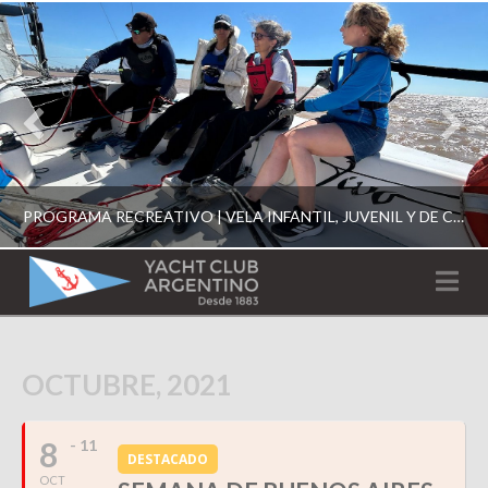
PROGRAMA RECREATIVO | VELA INFANTIL, JUVENIL Y DE CRUCERO 2026
YACHT
Na
CLUB
YCA
ESCUELA RECREATIVA 2026
OCTUBRE, 2021
ARGENTINO
8
- 11
DESTACADO
OCT