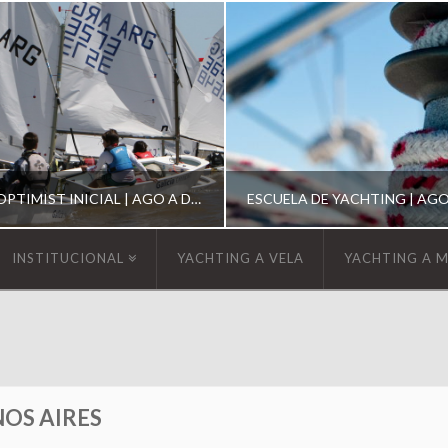
ESCUELA DE OPTIMIST INICIAL | AGO A DIC 2026
INSTITUCIONAL
YACHTING A VELA
YACHTING A 
YCA
YCA
SCUELA OPTIMIST
ESCUELA DE YACHT
OS AIRES