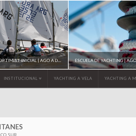
ESCUELA DE OPTIMIST INICIAL | AGO A DIC 2026
INSTITUCIONAL
YACHTING A VELA
YACHTING A 
YCA
YCA
SCUELA OPTIMIST
ESCUELA DE YACHT
ITANES
ICO SUR