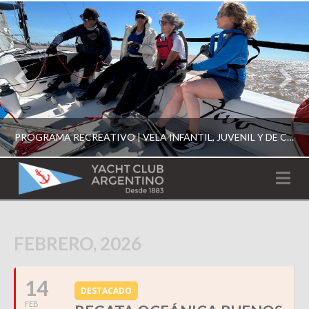
PROGRAMA RECREATIVO | VELA INFANTIL, JUVENIL Y DE CRUCERO 2026
YACHT
Na
CLUB
YCA
ESCUELA RECREATIVA 2026
FEBRERO, 2026
ARGENTINO
14
DESTACADO
FEB