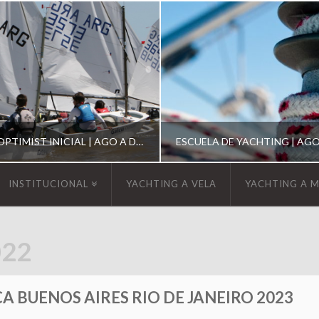
ESCUELA DE OPTIMIST INICIAL | AGO A DIC 2026
INSTITUCIONAL
YACHTING A VELA
YACHTING A 
YCA
YCA
022
SCUELA OPTIMIST
ESCUELA DE YACHT
 BUENOS AIRES RIO DE JANEIRO 2023