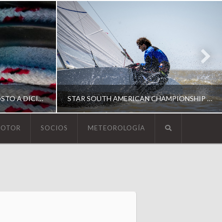
ESCUELA DE YACHTING | AGOSTO A DICIEMBRE 2026
STAR SOUTH AMERICAN CHAMPIONSHIP 2026
MOTOR
SOCIOS
METEOROLOGÍA
YCA
ING
SOUTH AMERICAN STAR 2026