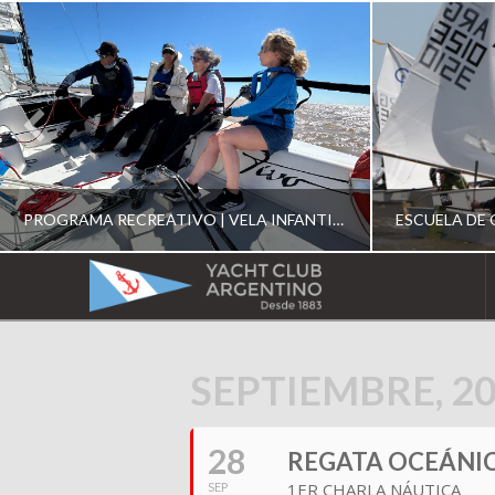
PROGRAMA RECREATIVO | VELA INFANTIL, JUVENIL Y DE CRUCERO 2026
YACHT
CLUB
YCA
SEPTIEMBRE, 2
ESCUELA RECREATIVA 2026
E
ARGENTINO
28
REGATA OCEÁNICA
1ER CHARLA NÁUTICA
SEP