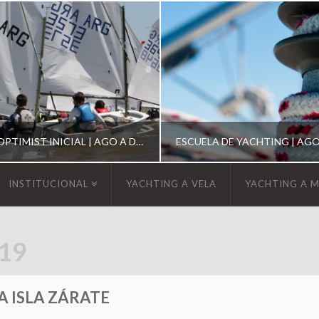
ESCUELA DE OPTIMIST INICIAL | AGO A DIC 2026
INSTITUCIONAL
YACHTING A VELA
YACHTING A 
YCA
YCA
19
SCUELA OPTIMIST
ESCUELA DE YACHT
A ISLA ZÁRATE