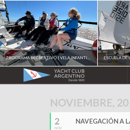
PROGRAMA RECREATIVO | VELA INFANTIL, JUVENIL Y DE CRUCERO 2026
YACHT
CLUB
YCA
NOVIEMBRE, 20
ESCUELA RECREATIVA 2026
E
ARGENTINO
2
NAVEGACIÓN A L
NOV