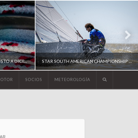
ESCUELA DE YACHTING | AGOSTO A DICIEMBRE 2026
STAR SOUTH AMERICAN CHAMPIONSHIP 2026
MOTOR
SOCIOS
METEOROLOGÍA
YCA
ING
SOUTH AMERICAN STAR 2026
AR