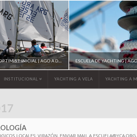
ESCUELA DE OPTIMIST INICIAL | AGO A DIC 2026
INSTITUCIONAL
YACHTING A VELA
YACHTING A 
YCA
YCA
017
SCUELA OPTIMIST
ESCUELA DE YACHT
ROLOGÍA
COS LOCALES: VIRAZÓN. ENVIAR MAIL A
ESCUELA@YCA.ORG.