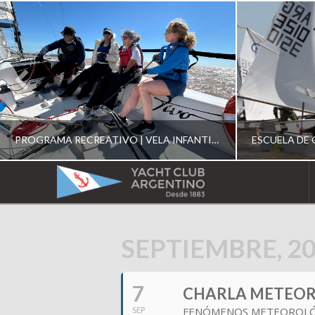
PROGRAMA RECREATIVO | VELA INFANTIL, JUVENIL Y DE CRUCERO 2026
YACHT
CLUB
YCA
SEPTIEMBRE, 2
ESCUELA RECREATIVA 2026
E
ARGENTINO
7
CHARLA METEO
FENÓMENOS METEOROLÓGI
SEP