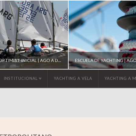
ESCUELA DE OPTIMIST INICIAL | AGO A DIC 2026
INSTITUCIONAL
YACHTING A VELA
YACHTING A 
YCA
YCA
SCUELA OPTIMIST
ESCUELA DE YACHT