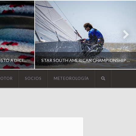
ESCUELA DE YACHTING | AGOSTO A DICIEMBRE 2026
STAR SOUTH AMERICAN CHAMPIONSHIP 2026
MOTOR
SOCIOS
METEOROLOGÍA
YCA
ING
SOUTH AMERICAN STAR 2026