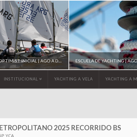
ESCUELA DE OPTIMIST INICIAL | AGO A DIC 2026
INSTITUCIONAL
YACHTING A VELA
YACHTING A 
YCA
YCA
SCUELA OPTIMIST
ESCUELA DE YACHT
TROPOLITANO 2025 RECORRIDO BS
GP YCA