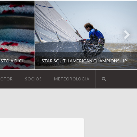
ESCUELA DE YACHTING | AGOSTO A DICIEMBRE 2026
STAR SOUTH AMERICAN CHAMPIONSHIP 2026
MOTOR
SOCIOS
METEOROLOGÍA
YCA
ING
SOUTH AMERICAN STAR 2026