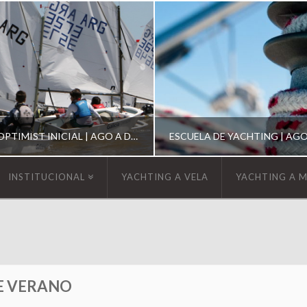
ESCUELA DE OPTIMIST INICIAL | AGO A DIC 2026
INSTITUCIONAL
YACHTING A VELA
YACHTING A 
YCA
YCA
SCUELA OPTIMIST
ESCUELA DE YACHT
E VERANO