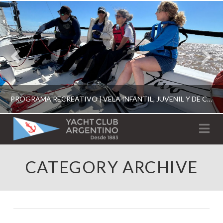
PROGRAMA RECREATIVO | VELA INFANTIL, JUVENIL Y DE CRUCERO 2026
YACHT
Na
CLUB
YCA
CATEGORY ARCHIVE
ESCUELA RECREATIVA 2026
ARGENTINO