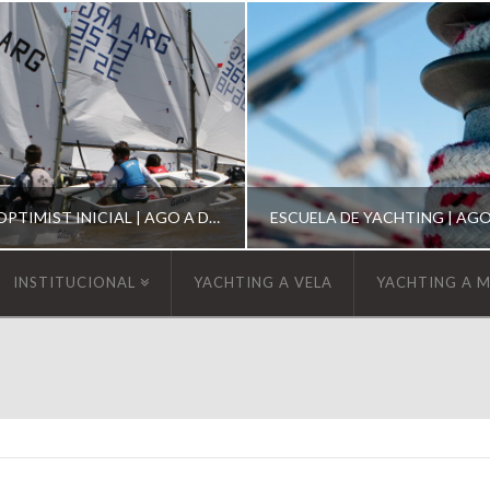
ESCUELA DE OPTIMIST INICIAL | AGO A DIC 2026
INSTITUCIONAL
YACHTING A VELA
YACHTING A 
YCA
YCA
SCUELA OPTIMIST
ESCUELA DE YACHT