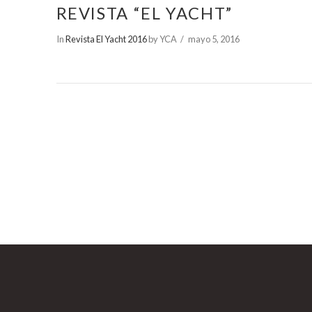
REVISTA “EL YACHT”
In
Revista El Yacht 2016
by YCA
mayo 5, 2016