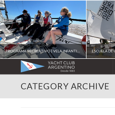
PROGRAMA RECREATIVO | VELA INFANTIL, JUVENIL Y DE CRUCERO 2026
YACHT
CLUB
YCA
CATEGORY ARCHIVE
ESCUELA RECREATIVA 2026
E
ARGENTINO