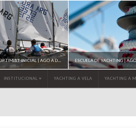
ESCUELA DE OPTIMIST INICIAL | AGO A DIC 2026
INSTITUCIONAL
YACHTING A VELA
YACHTING A 
YCA
YCA
SCUELA OPTIMIST
ESCUELA DE YACHT