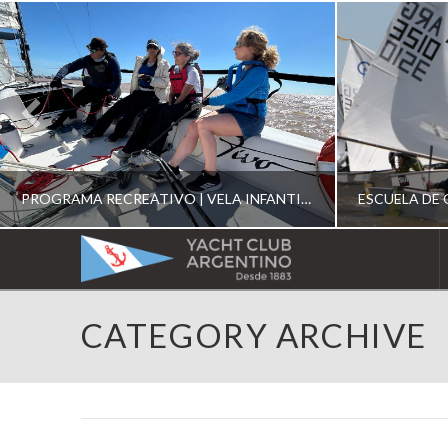
PROGRAMA RECREATIVO | VELA INFANTIL, JUVENIL Y DE CRUCERO 2026
YACHT
CLUB
YCA
CATEGORY ARCHIVE
ESCUELA RECREATIVA 2026
E
ARGENTINO