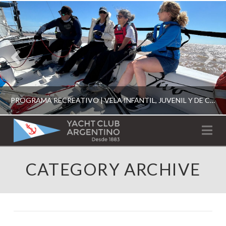
PROGRAMA RECREATIVO | VELA INFANTIL, JUVENIL Y DE CRUCERO 2026
YACHT
Na
CLUB
YCA
CATEGORY ARCHIVE
ESCUELA RECREATIVA 2026
ARGENTINO