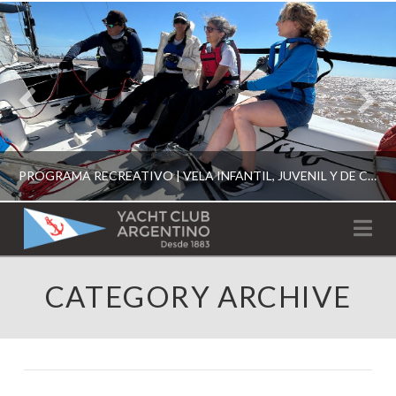
PROGRAMA RECREATIVO | VELA INFANTIL, JUVENIL Y DE CRUCERO 2026
YACHT
Na
CLUB
YCA
CATEGORY ARCHIVE
ESCUELA RECREATIVA 2026
ARGENTINO