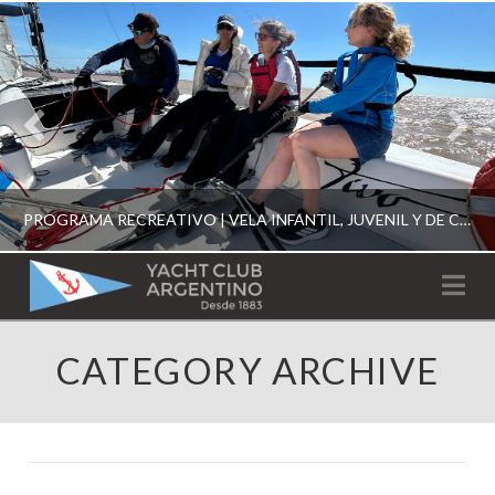
PROGRAMA RECREATIVO | VELA INFANTIL, JUVENIL Y DE CRUCERO 2026
YACHT
Na
CLUB
YCA
CATEGORY ARCHIVE
ESCUELA RECREATIVA 2026
ARGENTINO