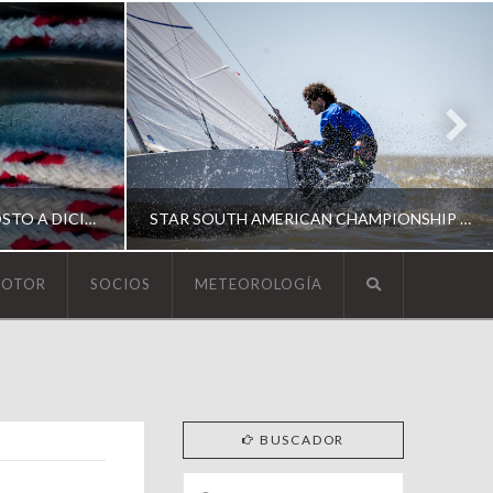
ESCUELA DE YACHTING | AGOSTO A DICIEMBRE 2026
STAR SOUTH AMERICAN CHAMPIONSHIP 2026
MOTOR
SOCIOS
METEOROLOGÍA
YCA
ING
SOUTH AMERICAN STAR 2026
BUSCADOR
Search