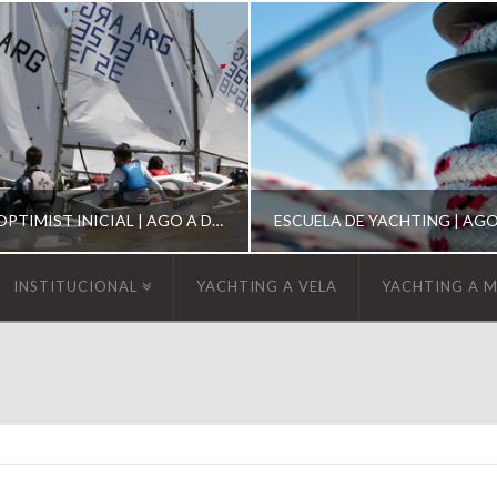
ESCUELA DE OPTIMIST INICIAL | AGO A DIC 2026
INSTITUCIONAL
YACHTING A VELA
YACHTING A 
YCA
YCA
SCUELA OPTIMIST
ESCUELA DE YACHT