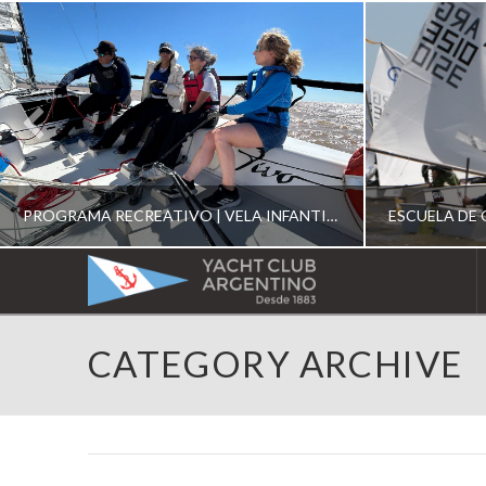
PROGRAMA RECREATIVO | VELA INFANTIL, JUVENIL Y DE CRUCERO 2026
YACHT
CLUB
YCA
CATEGORY ARCHIVE
ESCUELA RECREATIVA 2026
E
ARGENTINO