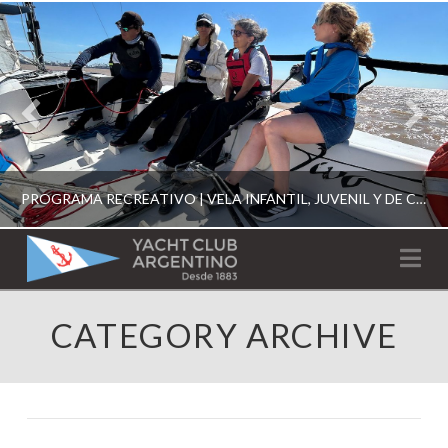
PROGRAMA RECREATIVO | VELA INFANTIL, JUVENIL Y DE CRUCERO 2026
YACHT
Na
CLUB
YCA
CATEGORY ARCHIVE
ESCUELA RECREATIVA 2026
ARGENTINO