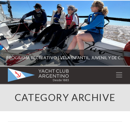
PROGRAMA RECREATIVO | VELA INFANTIL, JUVENIL Y DE CRUCERO 2026
YACHT
Na
CLUB
YCA
CATEGORY ARCHIVE
ESCUELA RECREATIVA 2026
ARGENTINO