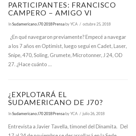
PARTICIPANTES: FRANCISCO
CAMPERO – AMIGO VI
In
Sudamericano J70 2018 Prensa
by YCA
octubre 25, 2018
¿En qué navegaron previamente? Empecé a navegar
a los 7 años en Optimist, luego seguí en Cadet, Laser,
Snipe, 470, Soling, Grumete, Microtonner, J 24, OD
27. ¿Hace cuánto …
¿EXPLOTARÁ EL
SUDAMERICANO DE J70?
In
Sudamericano J70 2018 Prensa
by YCA
julio 26, 2018
Entrevista a Javier Tavella, timonel del Dinamita. Del
17 al 24 de noviembre se desarrollará en la Sede