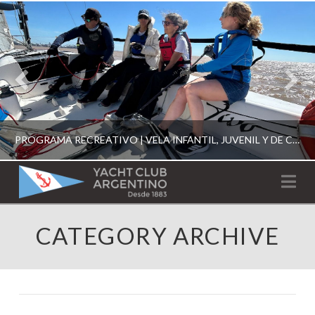
PROGRAMA RECREATIVO | VELA INFANTIL, JUVENIL Y DE CRUCERO 2026
YACHT
Na
CLUB
YCA
CATEGORY ARCHIVE
ESCUELA RECREATIVA 2026
ARGENTINO