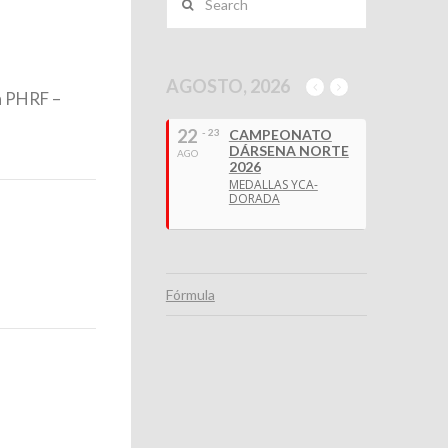
AGOSTO, 2026
a PHRF –
22
- 23
CAMPEONATO
DÁRSENA NORTE
AGO
2026
MEDALLAS YCA-
DORADA
Fórmula