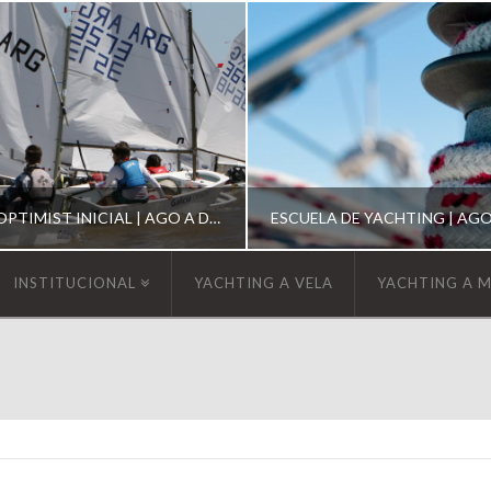
ESCUELA DE OPTIMIST INICIAL | AGO A DIC 2026
INSTITUCIONAL
YACHTING A VELA
YACHTING A 
YCA
YCA
SCUELA OPTIMIST
ESCUELA DE YACHT