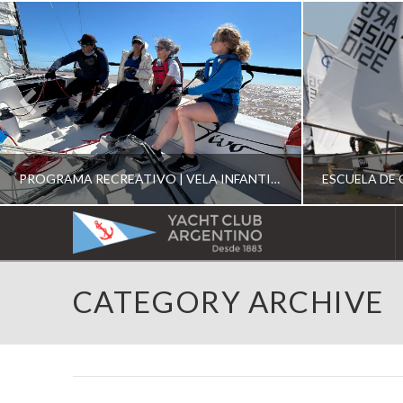
PROGRAMA RECREATIVO | VELA INFANTIL, JUVENIL Y DE CRUCERO 2026
YACHT
CLUB
YCA
CATEGORY ARCHIVE
ESCUELA RECREATIVA 2026
E
ARGENTINO