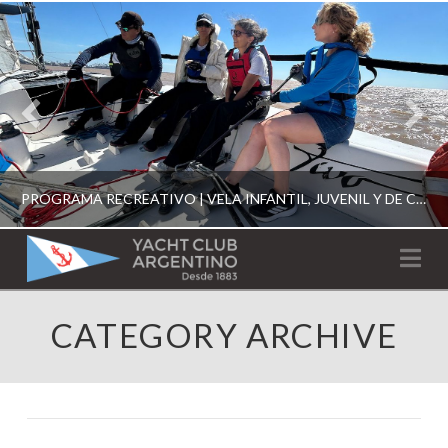
PROGRAMA RECREATIVO | VELA INFANTIL, JUVENIL Y DE CRUCERO 2026
YACHT
Na
CLUB
YCA
CATEGORY ARCHIVE
ESCUELA RECREATIVA 2026
ARGENTINO