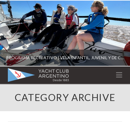
PROGRAMA RECREATIVO | VELA INFANTIL, JUVENIL Y DE CRUCERO 2026
YACHT
Na
CLUB
YCA
CATEGORY ARCHIVE
ESCUELA RECREATIVA 2026
ARGENTINO