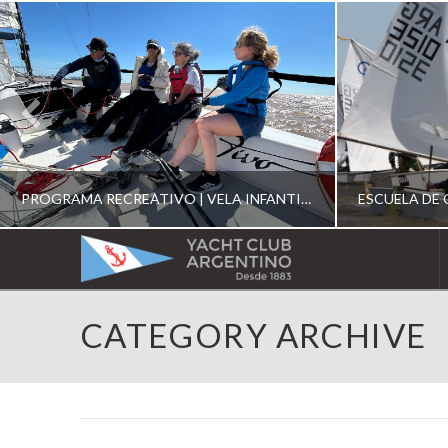
PROGRAMA RECREATIVO | VELA INFANTIL, JUVENIL Y DE CRUCERO 2026
YACHT
CLUB
YCA
CATEGORY ARCHIVE
ESCUELA RECREATIVA 2026
E
ARGENTINO