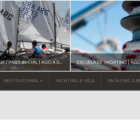
ESCUELA DE OPTIMIST INICIAL | AGO A DIC 2026
INSTITUCIONAL
YACHTING A VELA
YACHTING A 
YCA
YCA
SCUELA OPTIMIST
ESCUELA DE YACHT