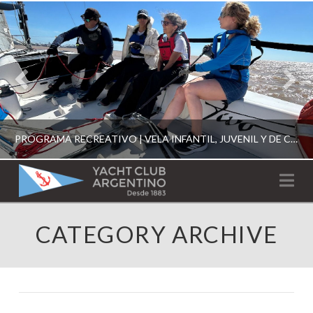
PROGRAMA RECREATIVO | VELA INFANTIL, JUVENIL Y DE CRUCERO 2026
YACHT
Na
CLUB
YCA
CATEGORY ARCHIVE
ESCUELA RECREATIVA 2026
ARGENTINO