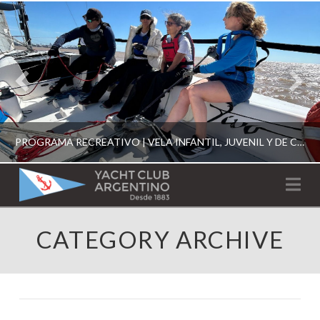
PROGRAMA RECREATIVO | VELA INFANTIL, JUVENIL Y DE CRUCERO 2026
YACHT
Na
CLUB
YCA
CATEGORY ARCHIVE
ESCUELA RECREATIVA 2026
ARGENTINO