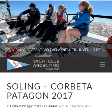
PROGRAMA RECREATIVO | VELA INFANTIL, JUVENIL Y DE CRUCERO 2026
YACHT
Na
CLUB
YCA
SOLING – CORBETA
ESCUELA RECREATIVA 2026
ARGENTINO
PATAGON 2017
In
Corbeta Patagon 2017 Resultados
by YCA
marzo 4, 2017